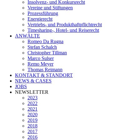
Insolvenz- und Konkursrecht
Vereine und Stiftungen
Prozessführung
Energierecht
Vertriebs- und Produkthaftpflichtrecht
Timesharing-, Hotel- und Reiserecht
ANWÄLTE
Romeo Da Rugna
Stefan Schalch
Christopher Tillman
Marco Sulser
Remo Meyer
Thomas Reimann
KONTAKT & STANDORT
NEWS & CASES
JOBS
NEWSLETTER
2023
2022
2021
2020
2019
2018
2017
2016